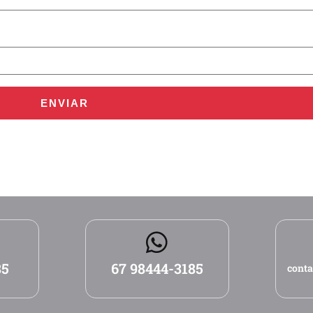
ENVIAR
85
67 98444-3185
conta