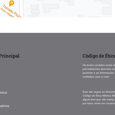
rincipal
Código de Étic
Os textos contidos neste si
procedimentos descritos s
paciente e as informações
avaliadas caso a caso.
Este site segue as determ
ínico
Código de Ética Médica (R
algum item que não esteja
por favor, entre em contato
tamos