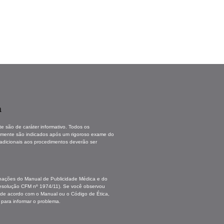
a
te são de caráter informativo. Todos os
omente são indicados após um rigoroso exame do
 adicionais aos procedimentos deverão ser
inações do Manual de Publicidade Médica e do
esolução CFM nº 1974/11). Se você observou
 de acordo com o Manual ou o Código de Ética,
 para informar o problema.