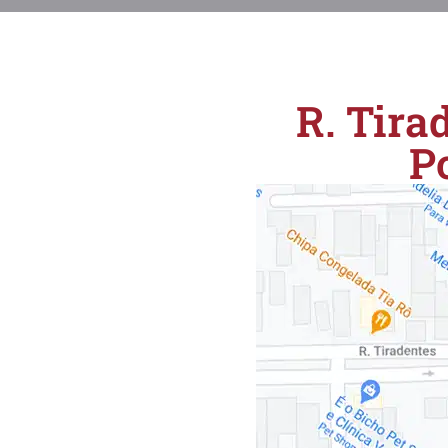
R. Tirad
P