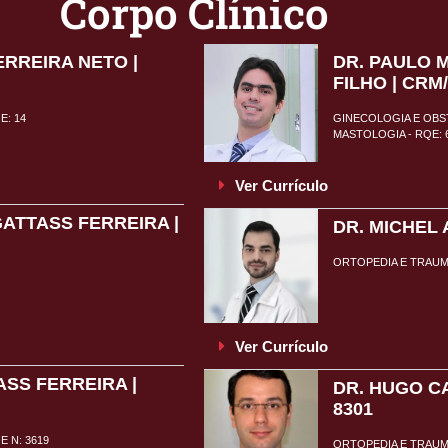
Corpo Clínico
ERREIRA NETO |
DR. PAULO 
FILHO | CRM
E: 14
GINECOLOGIA E OBST
MASTOLOGIA - RQE: 
Ver Currículo
GATTASS FERREIRA |
DR. MICHEL 
ORTOPEDIA E TRAUMA
Ver Currículo
SS FERREIRA |
DR. HUGO C
8301
 N: 3619
ORTOPEDIA E TRAUMA