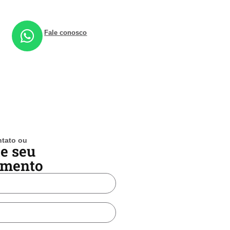
Fale conosco
ntato ou
e seu
imento