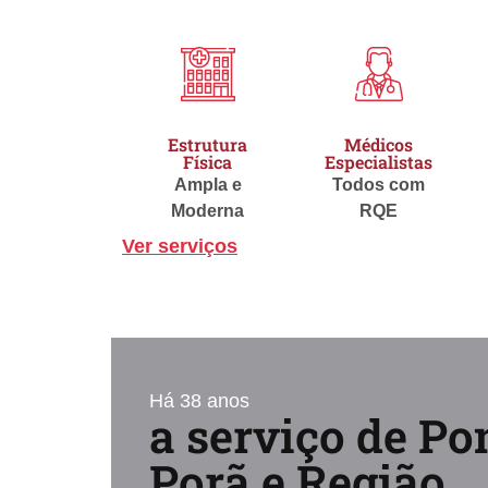
Estrutura
Médicos
Física
Especialistas
Ampla e
Todos com
Moderna
RQE
Ver serviços
Há 38 anos
a serviço de Po
Porã e Região