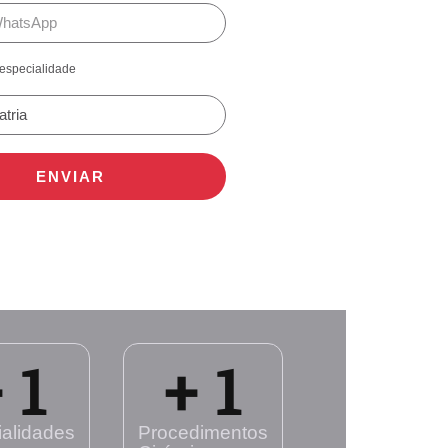
especialidade
ENVIAR
 
1
+ 
1
alidades
Procedimentos