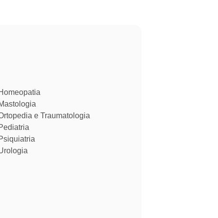
Homeopatia​
Mastologia​
Ortopedia e Traumatologia​
Pediatria
Psiquiatria
Urologia