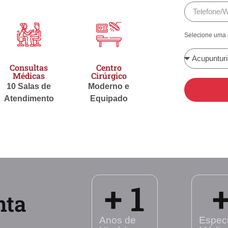
Selecione uma 
Consultas
Centro
Médicas
Cirúrgico
10 Salas de
Moderno e
Atendimento
Equipado
+ 
1
+
nta
Anos de
Especi