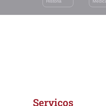
História
Médic
Serviços