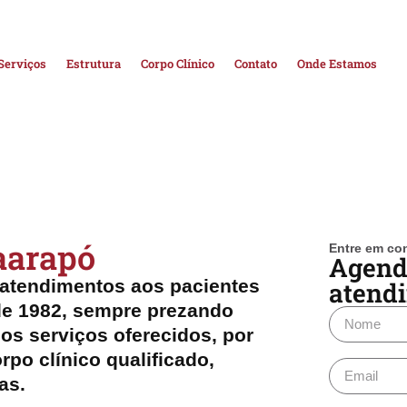
Serviços
Estrutura
Corpo Clínico
Contato
Onde Estamos
aarapó
Entre em co
Agend
a atendimentos aos pacientes
atend
de 1982, sempre prezando
os serviços oferecidos, por
rpo clínico qualificado,
as.