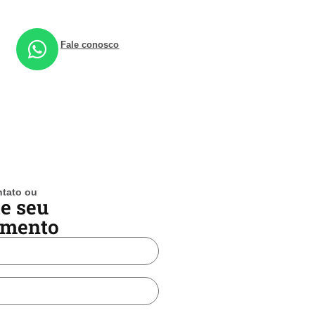
Fale conosco
ntato ou
e seu
imento