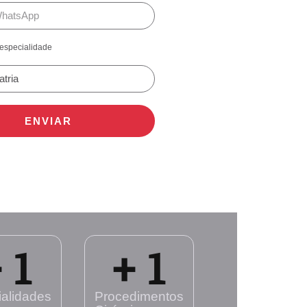
especialidade
ENVIAR
 
1
+ 
1
alidades
Procedimentos