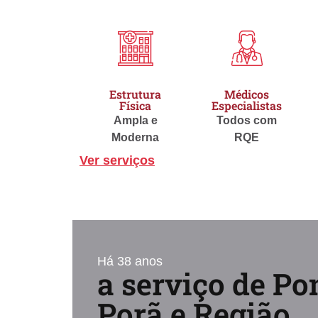
Estrutura
Médicos
Física
Especialistas
Ampla e
Todos com
Moderna
RQE
Ver serviços
Há 38 anos
a serviço de Po
Porã e Região