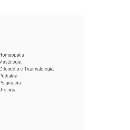
Homeopatia​
Mastologia​
Ortopedia e Traumatologia​
Pediatria
Psiquiatria
Urologia