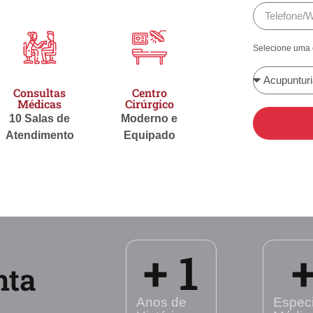
Selecione uma 
Consultas
Centro
Médicas
Cirúrgico
10 Salas de
Moderno e
Atendimento
Equipado
+ 
1
+
nta
Anos de
Especi