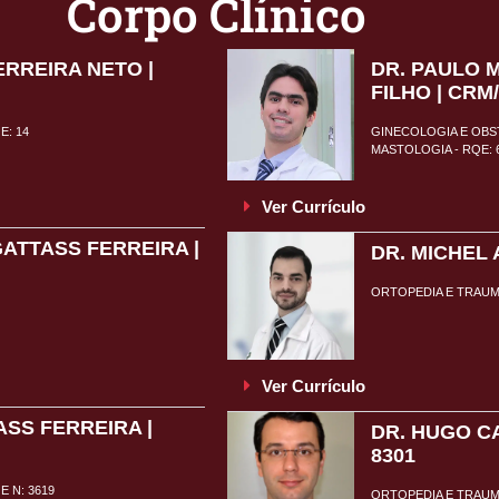
Corpo Clínico
ERREIRA NETO |
DR. PAULO 
FILHO | CRM
E: 14
GINECOLOGIA E OBST
MASTOLOGIA - RQE: 
Ver Currículo
GATTASS FERREIRA |
DR. MICHEL 
ORTOPEDIA E TRAUMA
Ver Currículo
SS FERREIRA |
DR. HUGO C
8301
 N: 3619
ORTOPEDIA E TRAUMA