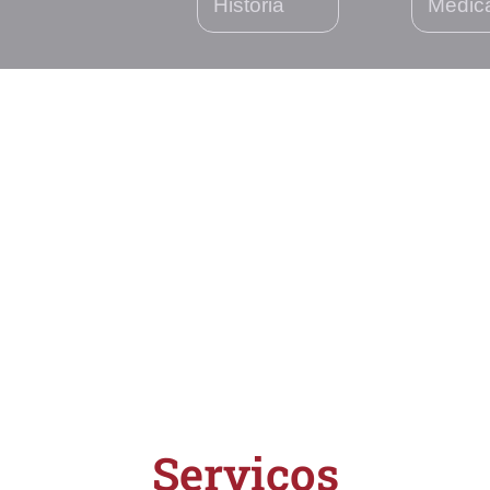
História
Médic
Serviços